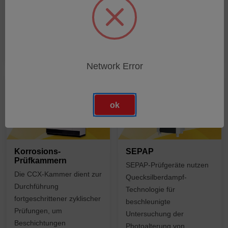
PRODUKTE
PRODUKTE
EINKAUFEN
EINKAUFEN
Network Error
ok
Korrosions-
SEPAP
Prüfkammern
SEPAP-Prüfgeräte nutzen
Die CCX-Kammer dient zur
Quecksilberdampf-
Durchführung
Technologie für
fortgeschrittener zyklischer
beschleunigte
Prüfungen, um
Untersuchung der
Beschichtungen
Photoalterung von