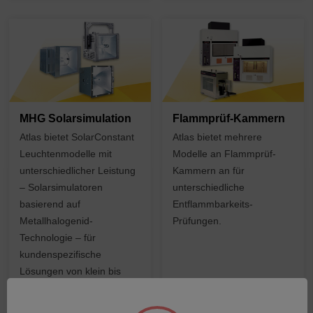
MHG Solarsimulation
Flammprüf-Kammern
Atlas bietet SolarConstant
Atlas bietet mehrere
Leuchtenmodelle mit
Modelle an Flammprüf-
unterschiedlicher Leistung
Kammern an für
– Solarsimulatoren
unterschiedliche
basierend auf
Entflammbarkeits-
Metallhalogenid-
Prüfungen.
Technologie – für
kundenspezifische
Lösungen von klein bis
extra groß.