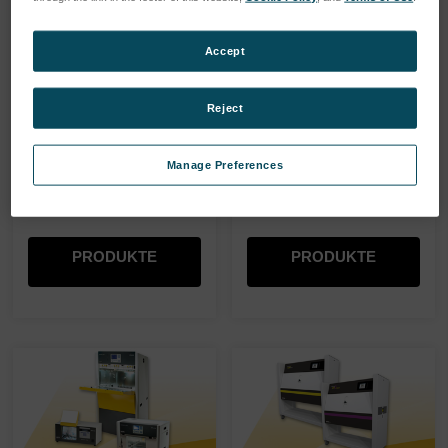
mit wassergekühlter
luftgekühlte Xenonlampen
Xenonlampe. Ein
und ein rotierendes
Accept
rotierender Probenkorb
Probengestell für optimale
sorgt für bestmögliche
Gleichmäßigkeit.
Gleichmäßigkeit der
Reject
Parameter auf
Expositionsebene.
Manage Preferences
PRODUKTE
PRODUKTE
EINKAUFEN
EINKAUFEN