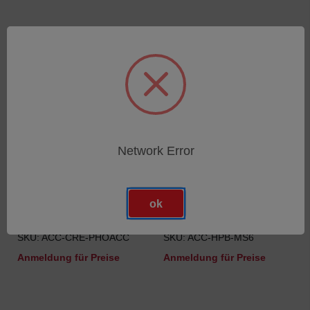
Network Error
ok
Zubehör für optische
Magnetischer Sockel - für
Sonden - Starter Kit
Ø 6 mm Stift
SKU: ACC-CRE-PHOACC
SKU: ACC-HPB-MS6
Anmeldung für Preise
Anmeldung für Preise