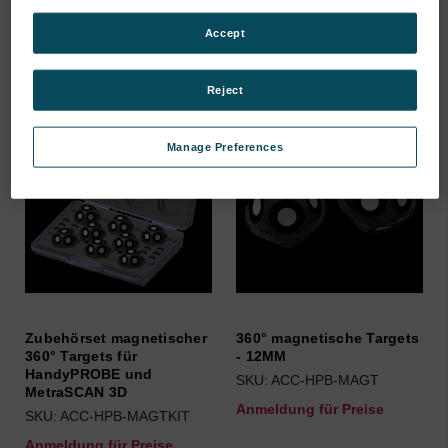
Anmeldung für Preise
Accept
Reject
Manage Preferences
Zubehörset magnetischer
360° magnetische Targets
360° Targets für
- 12MM
HandyPROBE und
SKU: ACC-HPB-MAGT
MetraSCAN 3D
Anmeldung für Preise
SKU: ACC-HPB-MAGTKIT
Anmeldung für Preise