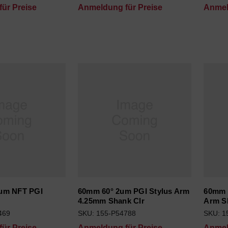
ür Preise
Anmeldung für Preise
Anmel
um NFT PGI
60mm 60° 2um PGI Stylus Arm
60mm 
4.25mm Shank Clr
Arm S
469
SKU: 155-P54788
SKU: 1
ür Preise
Anmeldung für Preise
Anmel