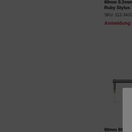
60mm 0.3mm 
Ruby Stylus
SKU: 112-341
Anmeldung f
60mm 60° 2u