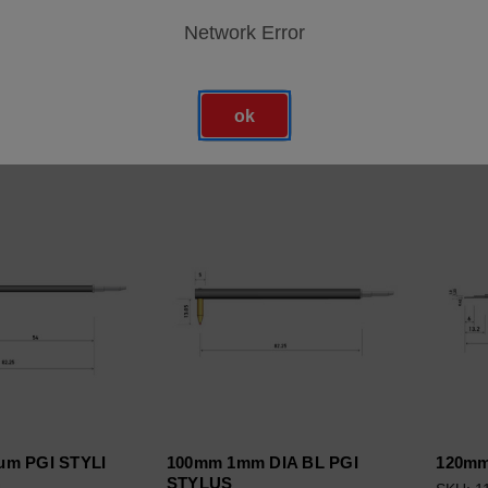
us Arm
SKU: 112-5099
SKU: 1
Network Error
4
Anmeldung für Preise
Anmel
ür Preise
ok
um PGI STYLI
100mm 1mm DIA BL PGI
120m
STYLUS