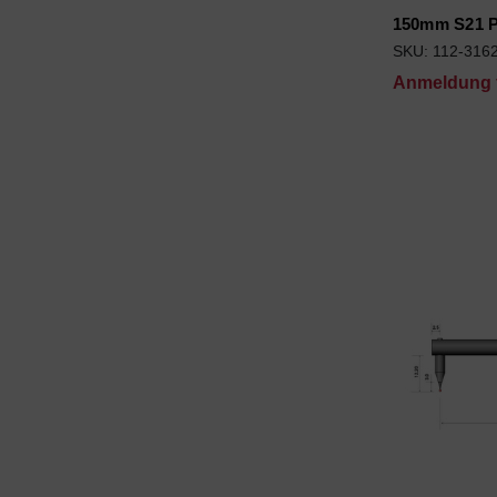
150mm S21 P
SKU: 112-316
Anmeldung f