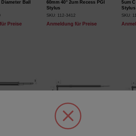
Diameter Ball
60mm 40° 2um Recess PGI
5um C
Stylus
Stylus
0
SKU: 112-3412
SKU: 1
ür Preise
Anmeldung für Preise
Anmel
m Calibrated
100mm 90° 2um PGI Stylus
100mm