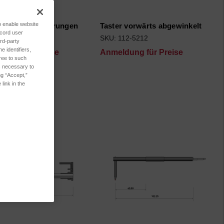
to enable website
 fr Miniaturbohrungen
Taster vorwärts abgewinkelt
ecord user
12-5209
SKU: 112-5212
rd-party
 identifiers,
dung für Preise
Anmeldung für Preise
ree to such
es necessary to
ng “Accept,”
link in the