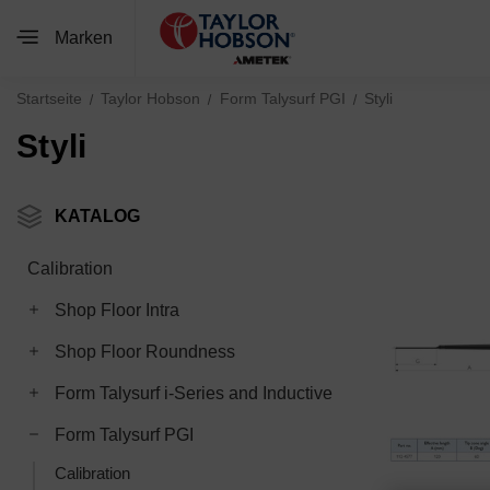
Marken
Startseite
Taylor Hobson
Form Talysurf PGI
Styli
Styli
KATALOG
Calibration
Toggle Shop Floor Intra subcategories
Shop Floor Intra
Toggle Shop Floor Roundness subcategories
Shop Floor Roundness
Toggle Form Talysurf i-Series and Inductive subcategories
Form Talysurf i-Series and Inductive
Toggle Form Talysurf PGI subcategories
Form Talysurf PGI
Calibration