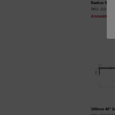
Radius Styl
SKU: 112-422
Anmeldung f
100mm 40° 2