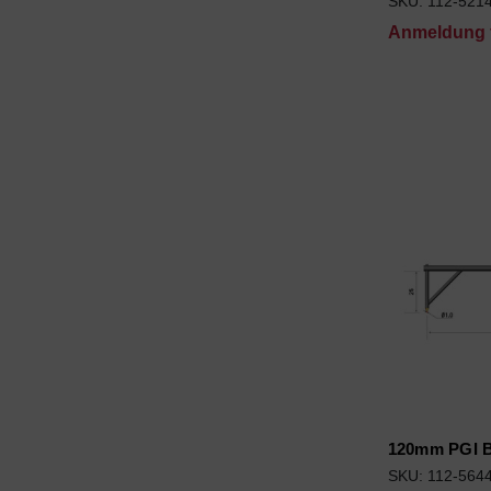
SKU: 112-521
Anmeldung f
120mm PGI Ba
SKU: 112-564