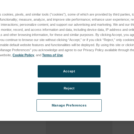
s cookies, pixels, and similar tools (“cookies”), some of which are provided by third parties, 
ine Bohrungen - 60
Taster fr kleine Bohrungen -
Taster
 functionality; measure, analyze, and improve site performance; enhance user experience; r
100 mm
SKU: 1
interactions; personalize content; and support our advertising and marketing. We and our thi
2
SKU: 112-5208
onitor, record, and access information and data, including device data, IP address and online
Anmel
s and other browsing information, for these and similar purposes. By clicking Accept, you ag
ür Preise
Anmeldung für Preise
you continue to browse our site without clicking “Accept,” or if you click “Reject,” only cooki
nable default website features and functionalities will be deployed. By using this site or clicki
“Manage Preferences” you acknowledge and agree to our Privacy Policy available through the 
s website,
Cookie Policy
, and
Terms of Use
.
Accept
Reject
Manage Preferences