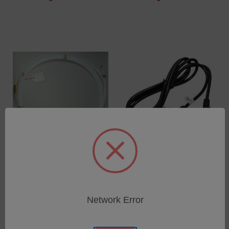
Argon-Anschlussleitung
Stromkabel 250VAC (2m)
5m
SKU: 75110006
SKU: 75160701
Anmeldung für Preise
Network Error
Anmeldung für Preise