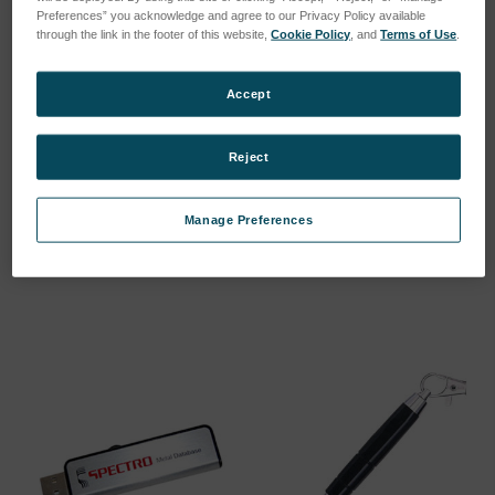
Preferences” you acknowledge and agree to our Privacy Policy available
through the link in the footer of this website,
Cookie Policy
, and
Terms of Use
.
Accept
Reject
Rändelschraube M4x15,
Schraube M3x6 mit
schwarz
Schlitzkopf, Kunststoff
SKU: 42701306E
SKU: 41701303E
Manage Preferences
Anmeldung für Preise
Anmeldung für Preise