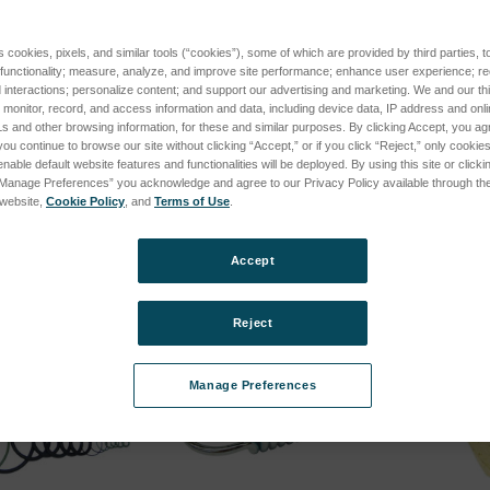
s cookies, pixels, and similar tools (“cookies”), some of which are provided by third parties, 
h Argonanschluss
Akkupack 4 X 12V / 34W
Metal
es
 functionality; measure, analyze, and improve site performance; enhance user experience; r
SPEC
9
SKU: 69001006
interactions; personalize content; and support our advertising and marketing. We and our thi
CK (LMM02, aktuell + LMM01, bis 2024) subcategories
SKU: 8
onitor, record, and access information and data, including device data, IP address and online
ür Preise
Anmeldung für Preise
s and other browsing information, for these and similar purposes. By clicking Accept, you ag
Anmel
you continue to browse our site without clicking “Accept,” or if you click “Reject,” only cooki
nable default website features and functionalities will be deployed. By using this site or clicki
“Manage Preferences” you acknowledge and agree to our Privacy Policy available through the 
s website,
Cookie Policy
, and
Terms of Use
.
Accept
Reject
Manage Preferences