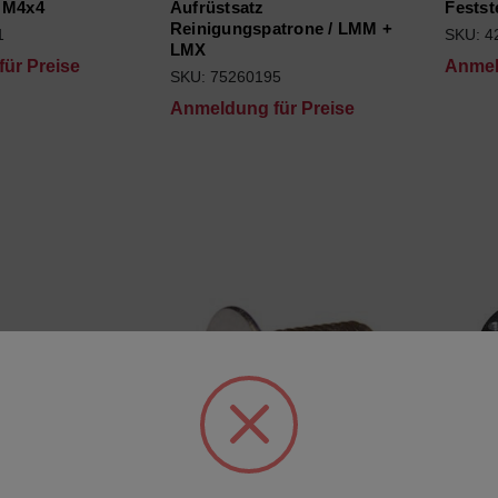
t M4x4
Aufrüstsatz
Festst
Reinigungspatrone / LMM +
1
SKU: 4
LMX
ür Preise
Anmel
SKU: 75260195
Anmeldung für Preise