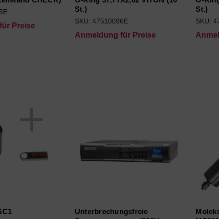
St.)
St.)
5E
SKU: 47510096E
SKU: 4
ür Preise
Anmeldung für Preise
Anmel
SC1
Unterbrechungsfreie
Moleku