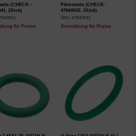
matte (CHECK -
Filtermatte (CHECK -
41, 2Stck)
47840042, 2Stck)
7840041
SKU: 47840042
dung für Preise
Anmeldung für Preise
 7,65X1,78_VITON (5
O-Ring 14X2 VITON (5 St.)