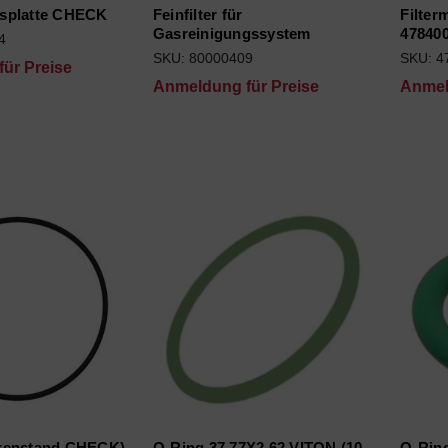
splatte CHECK
Feinfilter für
Filter
Gasreinigungssystem
478400
4
SKU: 80000409
SKU: 4
ür Preise
Anmeldung für Preise
Anmel
kenstand CHECK)
O-Ring 37,77X2,62 VITON (10
O-Ring