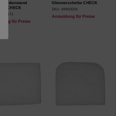
tz Funkenstand
Glimmerscheibe CHECK
TROCHECK
SKU: 48900026
5260171
Anmeldung für Preise
dung für Preise