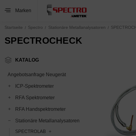
Marken
Startseite
Spectro
Stationäre Metallanalysatoren
SPECTROC
SPECTROCHECK
KATALOG
Angebotsanfrage Neugerät
Toggle ICP-Spektrometer subcategories
ICP-Spektrometer
Toggle RFA Spektrometer subcategories
RFA Spektrometer
Toggle RFA Handspektrometer subcategories
RFA Handspektrometer
Toggle Stationäre Metallanalysatoren subcategories
Stationäre Metallanalysatoren
Toggle SPECTROLAB subcategories
SPECTROLAB