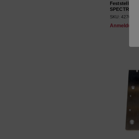
Feststellsch
SPECTROC
SKU: 4270049
Anmeldung f