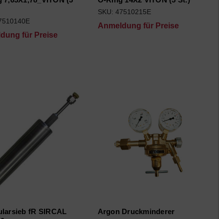
SKU: 47510215E
7510140E
Anmeldung für Preise
dung für Preise
larsieb fR SIRCAL
Argon Druckminderer