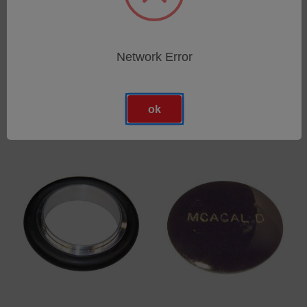
Filter für 6mm PTFE
PTFE Schlauch AD=6mm
Network Error
Schlauch
(5m)
SKU: 64000339
SKU: 47301021
Anmeldung für Preise
Anmeldung für Preise
ok