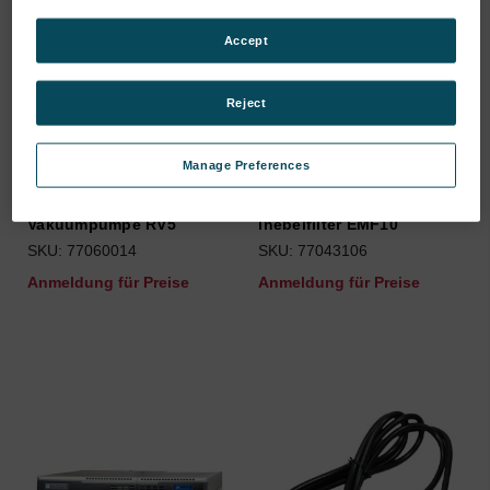
Accept
Reject
Manage Preferences
Vakuumpumpe RV5
lnebelfilter EMF10
SKU: 77060014
SKU: 77043106
Anmeldung für Preise
Anmeldung für Preise