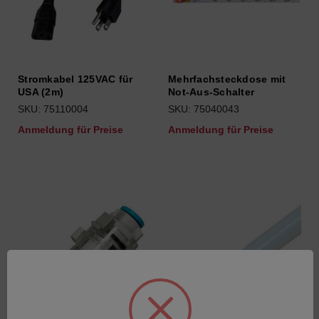
Stromkabel 125VAC für
Mehrfachsteckdose mit
USA (2m)
Not-Aus-Schalter
SKU: 75110004
SKU: 75040043
Anmeldung für Preise
Anmeldung für Preise