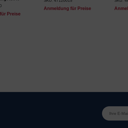
SKU: 47120015
SKU: 4
0
Anmeldung für Preise
Anmel
ür Preise
E-
Mail-
Adresse