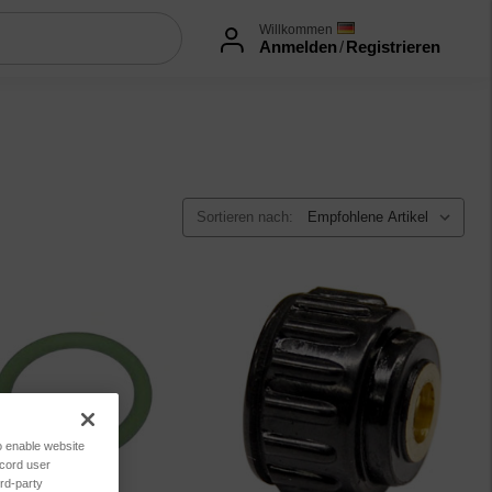
Willkommen
Anmelden
/
Registrieren
Sortieren nach:
to enable website
ecord user
rd-party