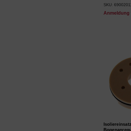
SKU: 6900201
Anmeldung f
Isoliereinsat
Bogenanregu