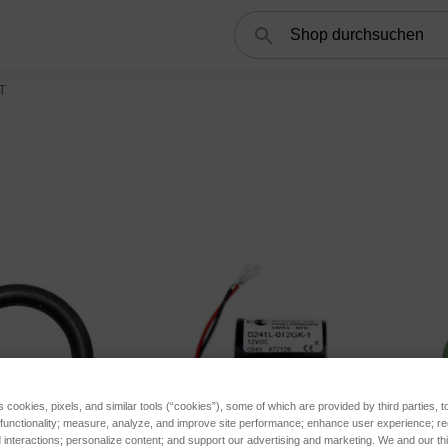
Suchen
T
s cookies, pixels, and similar tools (“cookies”), some of which are provided by third parties, 
 functionality; measure, analyze, and improve site performance; enhance user experience; r
interactions; personalize content; and support our advertising and marketing. We and our thi