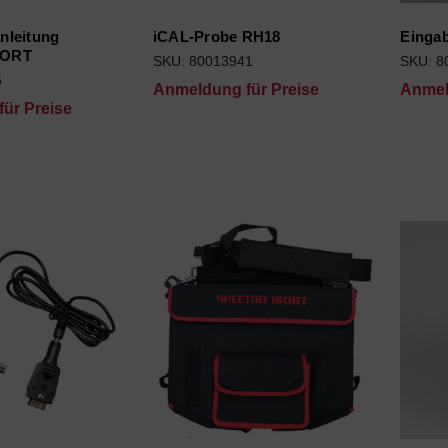
nleitung
iCAL-Probe RH18
Eingab
SORT
SKU: 80013941
SKU: 8
5
Anmeldung für Preise
Anmel
ür Preise