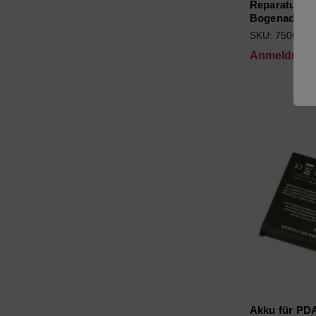
Reparaturset
Bogenadapte
SKU: 7506800
Anmeldung f
Akku für PD