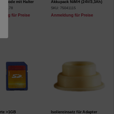
lektrode mit Halter
Akkupack NiMH (24V/3,3Ah)
5061178
SKU: 75041115
dung für Preise
Anmeldung für Preise
rte >1GB
Isoliereinsatz für Adapter