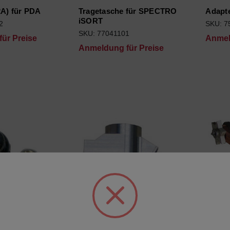
2A) für PDA
Tragetasche für SPECTRO
Adapt
iSORT
2
SKU: 7
SKU: 77041101
ür Preise
Anmel
Anmeldung für Preise