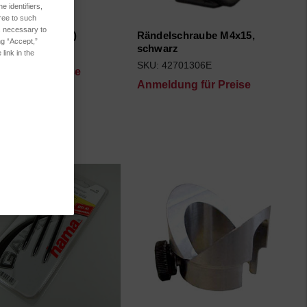
 identifiers,
ree to such
es necessary to
g 6x1mm (Viton)
Rändelschraube M4x15,
ng “Accept,”
schwarz
7510151E
link in the
SKU: 42701306E
dung für Preise
Anmeldung für Preise