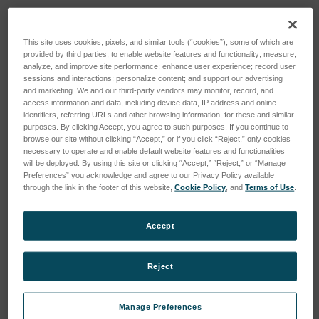
This site uses cookies, pixels, and similar tools (“cookies”), some of which are
provided by third parties, to enable website features and functionality; measure,
analyze, and improve site performance; enhance user experience; record user
sessions and interactions; personalize content; and support our advertising
and marketing. We and our third-party vendors may monitor, record, and
access information and data, including device data, IP address and online
identifiers, referring URLs and other browsing information, for these and similar
purposes. By clicking Accept, you agree to such purposes. If you continue to
browse our site without clicking “Accept,” or if you click “Reject,” only cookies
necessary to operate and enable default website features and functionalities
will be deployed. By using this site or clicking “Accept,” “Reject,” or “Manage
Preferences” you acknowledge and agree to our Privacy Policy available
through the link in the footer of this website,
Cookie Policy
, and
Terms of Use
.
Dow Corning,
Nadel, fr OpTech, spitz
Hochvakuumfett, 50 g
(052-147)
(930-022)
SKU: 350010
Accept
SKU: 360312
Anmeldung für Preise
Anmeldung für Preise
Reject
Manage Preferences