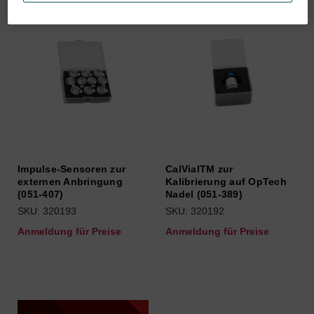
Impulse-Sensoren zur
CalVialTM zur
externen Anbringung
Kalibrierung auf OpTech
(051-407)
Nadel (051-389)
SKU: 320193
SKU: 320192
Anmeldung für Preise
Anmeldung für Preise