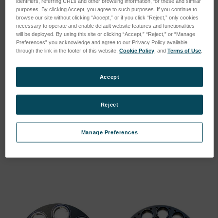
identifiers, referring URLs and other browsing information, for these and similar
purposes. By clicking Accept, you agree to such purposes. If you continue to
browse our site without clicking “Accept,” or if you click “Reject,” only cookies
necessary to operate and enable default website features and functionalities
will be deployed. By using this site or clicking “Accept,” “Reject,” or “Manage
Preferences” you acknowledge and agree to our Privacy Policy available
through the link in the footer of this website,
Cookie Policy
, and
Terms of Use
.
Accept
Reject
Probenteller Standard 8
Probenteller Präzision/ 12
Positionen XEPOS XEP03
Positionen
Manage Preferences
SKU: 75160888
SKU: 75160884
Anmeldung für Preise
Anmeldung für Preise