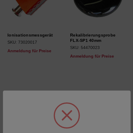
Ionisationsmessgerät
Rekalibrierungsprobe
FLX-SP1 40mm
SKU: 73020017
SKU: 54470023
Anmeldung für Preise
Anmeldung für Preise