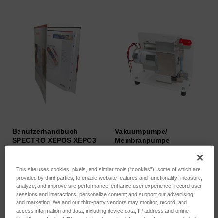
Benutzerhandbuch
Vakuumpumpe/
SPECTRO XEPOS XEPO3
Membranpumpe
international
SKU: 76060809
SKU: 80111116
Anmeldung für Preise
This site uses cookies, pixels, and similar tools (“cookies”), some of which are
Anmeldung für Preise
provided by third parties, to enable website features and functionality; measure,
analyze, and improve site performance; enhance user experience; record user
sessions and interactions; personalize content; and support our advertising
and marketing. We and our third-party vendors may monitor, record, and
access information and data, including device data, IP address and online