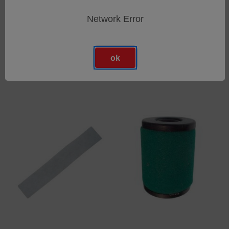
Network Error
Reduzier-Exzenterring
T-Stück
SKU: 44102385
SKU: 44102384
ok
Anmeldung für Preise
Anmeldung für Preise