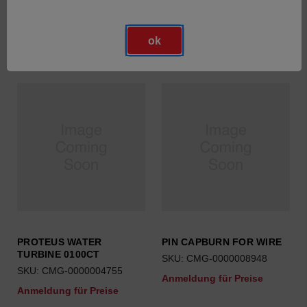
Anmeldung für Preise
Anmeldung für Preise
ok
PROTEUS WATER
PIN CAPBURN FOR WIRE
TURBINE 0100CT
SKU: CMG-0000008948
SKU: CMG-0000004755
Anmeldung für Preise
Anmeldung für Preise