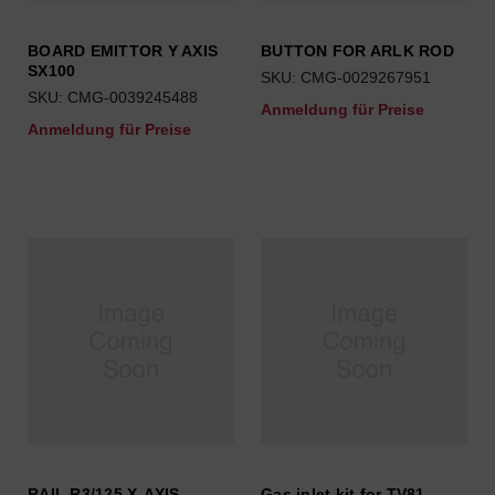
BOARD EMITTOR Y AXIS
BUTTON FOR ARLK ROD
SX100
SKU: CMG-0029267951
SKU: CMG-0039245488
Anmeldung für Preise
Anmeldung für Preise
RAIL R3/125 X-AXIS
Gas inlet kit for TV81