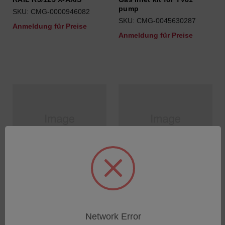
pump
SKU: CMG-0000946082
SKU: CMG-0045630287
Anmeldung für Preise
Anmeldung für Preise
ANODE GRAPHIT TUBE
Electrovalve for Cooling
Water
SKU: CMG-0039265730
Network Error
SKU: CMG-0045404317