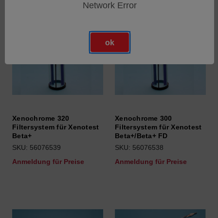
Network Error
ok
Xenochrome 320
Xenochrome 300
Filtersystem für Xenotest
Filtersystem für Xenotest
Beta+
Beta+/Beta+ FD
SKU: 56076539
SKU: 56076538
Anmeldung für Preise
Anmeldung für Preise