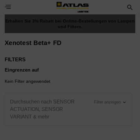
Toggle Navigation Menu
Erhalten Sie 3% Rabatt bei Online-Bestellungen von Lampen
und Filtern.
Xenotest Beta+ FD
FILTERS
Eingrenzen auf
Kein Filter angewendet
Durchsuchen nach SENSOR
Filter anzeigen
ACTUATION, SENSOR
VARIANT & mehr