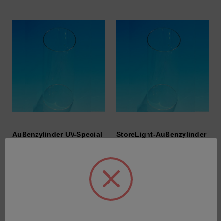
Außenzylinder UV-Special
StoreLight-Außenzylinder
für Xenotest
für Xenotest Beta+ FD
220/220+/440/Beta Series
SKU: 56078985
SKU: 56052871
Anmeldung für Preise
Anmeldung für Preise