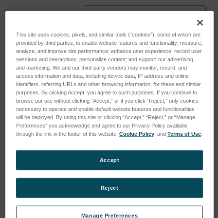
Sortieren nach:
This site uses cookies, pixels, and similar tools (“cookies”), some of which are
provided by third parties, to enable website features and functionality; measure,
analyze, and improve site performance; enhance user experience; record user
sessions and interactions; personalize content; and support our advertising
and marketing. We and our third-party vendors may monitor, record, and
access information and data, including device data, IP address and online
identifiers, referring URLs and other browsing information, for these and similar
purposes. By clicking Accept, you agree to such purposes. If you continue to
browse our site without clicking “Accept,” or if you click “Reject,” only cookies
necessary to operate and enable default website features and functionalities
will be deployed. By using this site or clicking “Accept,” “Reject,” or “Manage
Preferences” you acknowledge and agree to our Privacy Policy available
through the link in the footer of this website,
Cookie Policy
, and
Terms of Use
.
AATCC L2
Polystyrol Bewitterungs-
Accept
Blauwollmaßstab
Referenzmaterial
(Packung mit 50 Stück)
SKU: 12231201
Reject
SKU: 13282000
Anmeldung für Preise
Anmeldung für Preise
Manage Preferences