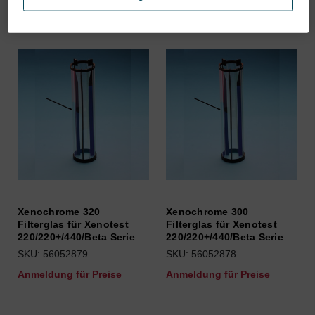
Xenochrome 320
Xenochrome 300
Filterglas für Xenotest
Filterglas für Xenotest
220/220+/440/Beta Serie
220/220+/440/Beta Serie
SKU: 56052879
SKU: 56052878
Anmeldung für Preise
Anmeldung für Preise