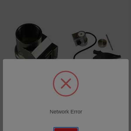
Adapter Bogenanregung -
Kleinteileadapter
A6
Funkenanregung - S4 UV
SKU: 75061181
SKU: 75060794
Anmeldung für Preise
Anmeldung für Preise
Network Error