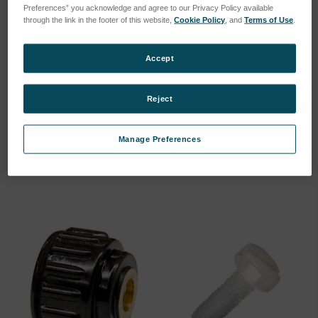
Preferences” you acknowledge and agree to our Privacy Policy available
through the link in the footer of this website,
Cookie Policy
, and
Terms of Use
.
Accept
Reject
O-Ring 5X1,2mm (Bunan)
O-Ring 6x1mm (Viton)
SKU: 47510465
SKU: 47510151E
Manage Preferences
Anmeldung für Preise
Anmeldung für Preise