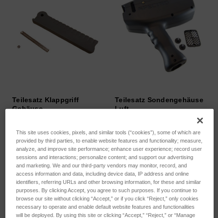
Teilesatz Klappgriff
Teilesatz Sondengehäuse
Gehäuse
Luft
SKU: 71000613
SKU: 71000296
This site uses cookies, pixels, and similar tools (“cookies”), some of which are
Anmeldung für Preise
Anmeldung für Preise
provided by third parties, to enable website features and functionality; measure,
analyze, and improve site performance; enhance user experience; record user
sessions and interactions; personalize content; and support our advertising
and marketing. We and our third-party vendors may monitor, record, and
access information and data, including device data, IP address and online
identifiers, referring URLs and other browsing information, for these and similar
purposes. By clicking Accept, you agree to such purposes. If you continue to
browse our site without clicking “Accept,” or if you click “Reject,” only cookies
necessary to operate and enable default website features and functionalities
will be deployed. By using this site or clicking “Accept,” “Reject,” or “Manage