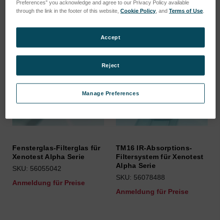
Preferences” you acknowledge and agree to our Privacy Policy available
through the link in the footer of this website,
Cookie Policy
, and
Terms of Use
.
Accept
Reject
Manage Preferences
Fensterglas-Filterglas für
TM16 IR-Absorptions-
Xenotest Alpha Serie
Filtersystem für Xenotest
Alpha Serie
SKU: 56055042
SKU: 56078488
Anmeldung für Preise
Anmeldung für Preise