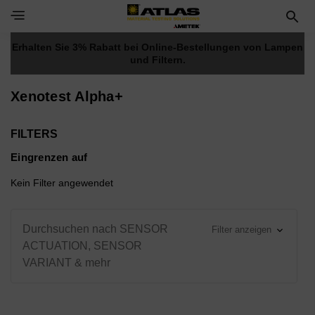
Toggle Navigation Menu
Erhalten Sie 3% Rabatt bei Online-Bestellungen von Lampen
und Filtern.
Xenotest Alpha+
FILTERS
Eingrenzen auf
Kein Filter angewendet
Durchsuchen nach SENSOR
Filter anzeigen
ACTUATION, SENSOR
VARIANT & mehr