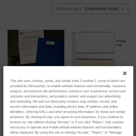
Sortieren nach:
This site uses cookies, pixels, and similar tools (“cookies”), some of which are
provided by third parties, to enable website features and functionality; measure,
analyze, and improve site performance; enhance user experience; record user
sessions and interactions; personalize content; and support our advertising
AATCC L2
Polystyrol Bewitterungs-
and marketing. We and our third-party vendors may monitor, record, and
Blauwollmaßstab
Referenzmaterial
access information and data, including device data, IP address and online
(Packung mit 50 Stück)
identifiers, referring URLs and other browsing information, for these and similar
SKU: 12231201
purposes. By clicking Accept, you agree to such purposes. If you continue to
SKU: 13282000
Anmeldung für Preise
browse our site without clicking “Accept,” or if you click “Reject,” only cookies
Anmeldung für Preise
necessary to operate and enable default website features and functionalities
will be deployed. By using this site or clicking “Accept,” “Reject,” or “Manage