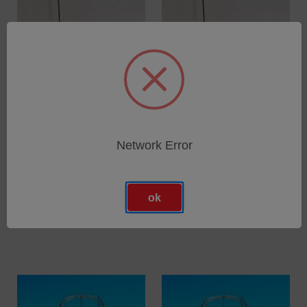
Network Error
Xenochrome 320
Xenochrome 300
Filterglas für Xenotest
Filterglas für Xenotest
Alpha Serie
Alpha Serie
SKU: 56052570
SKU: 56052569
ok
Anmeldung für Preise
Anmeldung für Preise