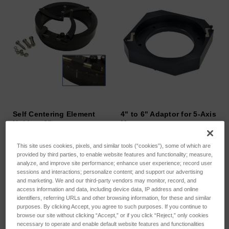
Self Centering Element
4" to 6" Adaptor for 5-Axis
Holder - 6"
Mount
SKU: 6500-0107-01
SKU: 6500-0469-01
This site uses cookies, pixels, and similar tools (“cookies”), some of which are
Anmeldung für Preise
Anmeldung für Preise
provided by third parties, to enable website features and functionality; measure,
analyze, and improve site performance; enhance user experience; record user
sessions and interactions; personalize content; and support our advertising
and marketing. We and our third-party vendors may monitor, record, and
access information and data, including device data, IP address and online
identifiers, referring URLs and other browsing information, for these and similar
purposes. By clicking Accept, you agree to such purposes. If you continue to
browse our site without clicking “Accept,” or if you click “Reject,” only cookies
necessary to operate and enable default website features and functionalities