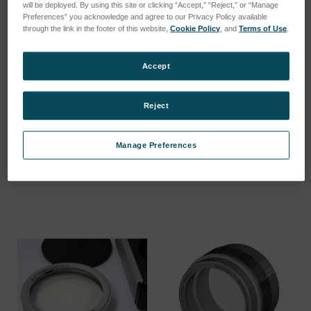
will be deployed. By using this site or clicking “Accept,” “Reject,” or “Manage
Preferences” you acknowledge and agree to our Privacy Policy available
through the link in the footer of this website,
Cookie Policy
, and
Terms of Use
.
Accept
Reject
6" to 4" bayonet adaptor
4" 4% Transmission Flat
SKU: 6500-0132-01
SKU: 6024-0314-11
Manage Preferences
Anmeldung für Preise
Anmeldung für Preise