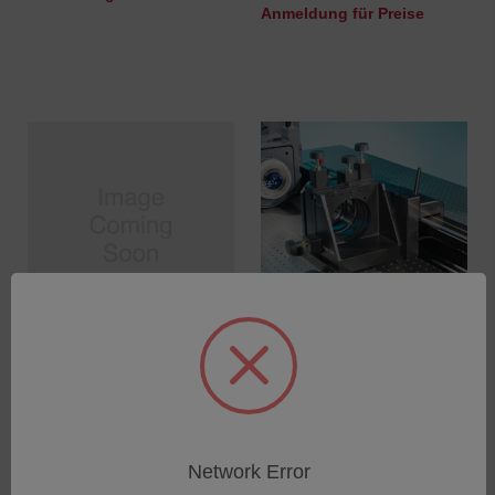
Anmeldung für Preise
Encoded focus assembly
Guide Rail - 2.0 m Rail
for new Verifires
SKU: 6500-0450-21
SKU: 6500-0590-11
Anmeldung für Preise
Anmeldung für Preise
Network Error