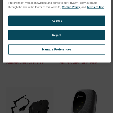
Preferences” you acknowledge and agree to our Privacy Policy available
through the link in the footer of this website,
Cookie Policy
, and
Terms of Use
.
Accept
Reject
Speicherkarte micro SDHC
Armband / Handschlaufe
UHS-I
xSORT
Manage Preferences
SKU: 78240496
SKU: 78240358
Anmeldung für Preise
Anmeldung für Preise