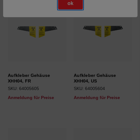
ok
Aufkleber Gehäuse
Aufkleber Gehäuse
XHH04, FR
XHH04, US
SKU: 64005605
SKU: 64005604
Anmeldung für Preise
Anmeldung für Preise