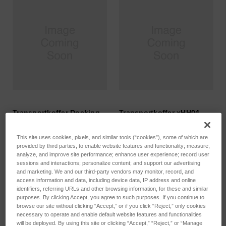
Transportkoffer Docking
Transportkoffer xHH04
Station XHH04
SKU: 78240497
SKU: 78240498
This site uses cookies, pixels, and similar tools (“cookies”), some of which are
Anmeldung für Preise
provided by third parties, to enable website features and functionality; measure,
Anmeldung für Preise
analyze, and improve site performance; enhance user experience; record user
sessions and interactions; personalize content; and support our advertising
and marketing. We and our third-party vendors may monitor, record, and
access information and data, including device data, IP address and online
identifiers, referring URLs and other browsing information, for these and similar
purposes. By clicking Accept, you agree to such purposes. If you continue to
browse our site without clicking “Accept,” or if you click “Reject,” only cookies
necessary to operate and enable default website features and functionalities
will be deployed. By using this site or clicking “Accept,” “Reject,” or “Manage