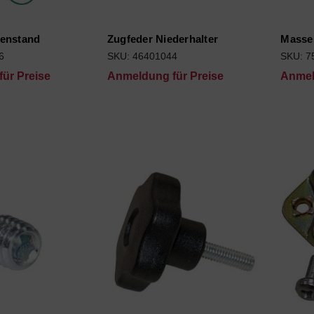
es
kenstand
Zugfeder Niederhalter
Masses
6
SKU: 46401044
SKU: 7
ür Preise
Anmeldung für Preise
Anmel