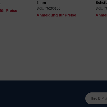
8 mm
Scheib
8
SKU: 75260150
SKU: 7
ür Preise
Anmeldung für Preise
Anmel
E-
Mail-
Adresse