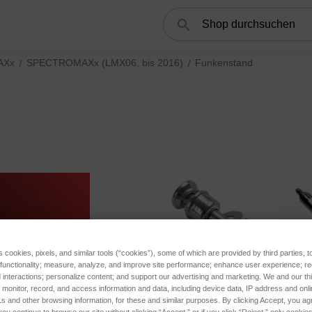
Suchen
AXx
SPECTROMAXx (LMX06, bis 2016)
Funkenstand
s cookies, pixels, and similar tools (“cookies”), some of which are provided by third parties, 
 functionality; measure, analyze, and improve site performance; enhance user experience; r
interactions; personalize content; and support our advertising and marketing. We and our thi
onitor, record, and access information and data, including device data, IP address and online
s and other browsing information, for these and similar purposes. By clicking Accept, you ag
you continue to browse our site without clicking “Accept,” or if you click “Reject,” only cooki