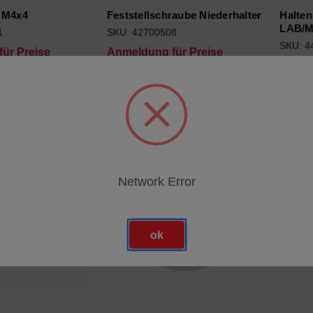
t M4x4
Feststellschraube Niederhalter
Halte
LAB/M
1
SKU: 42700508
SKU: 4
ür Preise
Anmeldung für Preise
Anmel
Network Error
ok