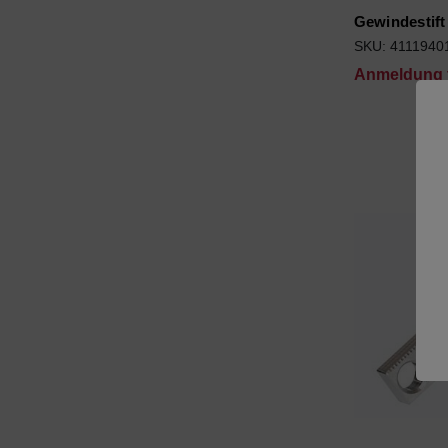
Gewindestif
SKU: 4111940
Anmeldung f