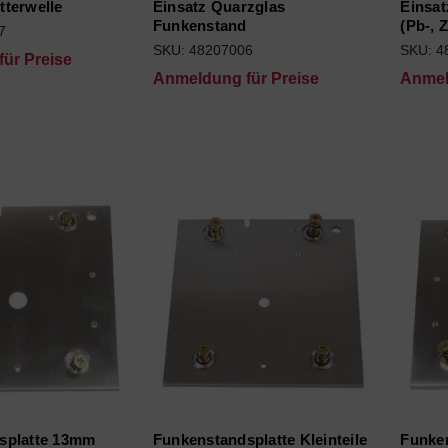
terwelle
Einsatz Quarzglas
Einsat
Funkenstand
(Pb-, 
7
SKU: 48207006
SKU: 4
ür Preise
Anmeldung für Preise
Anmel
splatte 13mm
Funkenstandsplatte Kleinteile
Funken