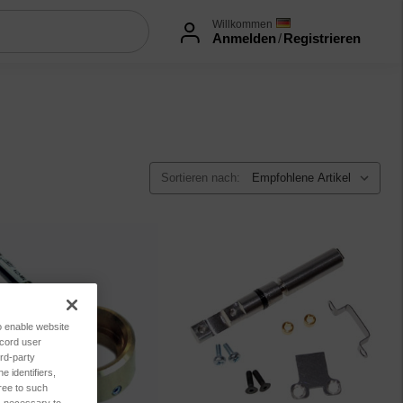
Willkommen
Anmelden
/
Registrieren
Sortieren nach:
to enable website
ecord user
rd-party
 identifiers,
ree to such
es necessary to