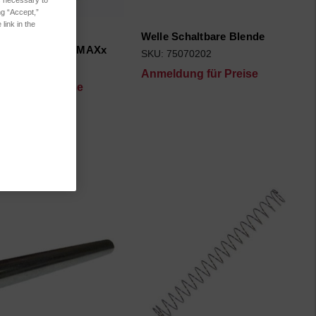
ng “Accept,”
link in the
r Lichtleiter
Welle Schaltbare Blende
nstand / LAB + MAXx
SKU: 75070202
5070200
Anmeldung für Preise
dung für Preise