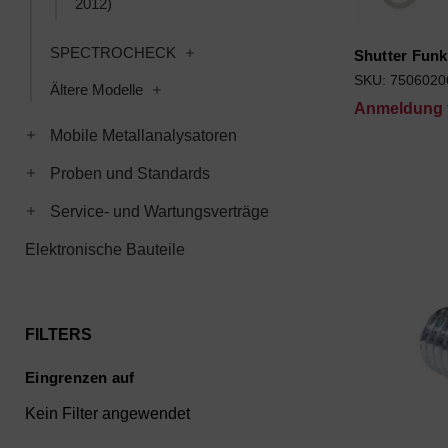
2012)
Toggle SPECTROCHECK subcategori
SPECTROCHECK
Shutter Fun
SKU: 7506020
Toggle Ältere Modelle subcategories
Ältere Modelle
Anmeldung f
Toggle Mobile Metallanalysatoren subcategories
Mobile Metallanalysatoren
Toggle Proben und Standards subcategories
Proben und Standards
Toggle Service- und Wartungsverträge subcategories
Service- und Wartungsverträge
Elektronische Bauteile
FILTERS
Eingrenzen auf
Kein Filter angewendet