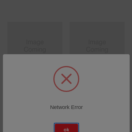
CERAMIC no1 BASIC IMM.
ROLLER CAGE AA SERIE
LENS
3-22R
SKU: CMG-0029250582
SKU: CMG-0000002017
Network Error
Anmeldung für Preise
Anmeldung für Preise
ok