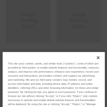
D4 Aperture Holding Plate
PBMF Apertures holding
plate
SKU: CMG-0045612875
SKU: CMG-0045612872
This site uses cookies, pixels, and similar tools (“cookies”), some of which are
Anmeldung für Preise
provided by third parties, to enable website features and functionality; measure,
Anmeldung für Preise
analyze, and improve site performance; enhance user experience; record user
sessions and interactions; personalize content; and support our advertising
and marketing. We and our third-party vendors may monitor, record, and
access information and data, including device data, IP address and online
identifiers, referring URLs and other browsing information, for these and similar
purposes. By clicking Accept, you agree to such purposes. If you continue to
browse our site without clicking “Accept,” or if you click “Reject,” only cookies
necessary to operate and enable default website features and functionalities
will be deployed. By using this site or clicking “Accept,” “Reject,” or “Manage