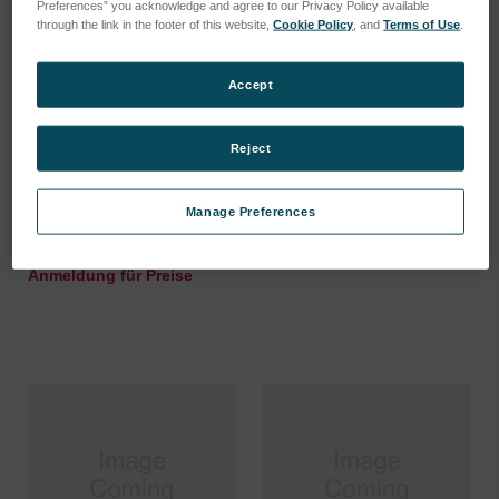
Preferences” you acknowledge and agree to our Privacy Policy available
through the link in the footer of this website,
Cookie Policy
, and
Terms of Use
.
Accept
Reject
TA BLADE 0.15, Field
IMM. LENS GLASS TUBE
Manage Preferences
aperture blade
SKU: CMG-0029250594
SKU: CMG-0045616829
Anmeldung für Preise
Anmeldung für Preise