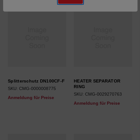
Splitterschutz DN100CF-F
HEATER SEPARATOR
RING
SKU: CMG-0000008775
SKU: CMG-0029270763
Anmeldung für Preise
Anmeldung für Preise