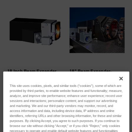
18 Inch Beam Expander
18" Beam Expander-
(BEX)
Mechanical Phase
Shifting
SKU: 6068-0471-11
This site uses cookies, pixels, and similar tools (“cookies”), some of which are
SKU: 6068-0471-12
provided by third parties, to enable website features and functionality; measure,
Anmeldung für Preise
analyze, and improve site performance; enhance user experience; record user
Anmeldung für Preise
sessions and interactions; personalize content; and support our advertising
and marketing. We and our third-party vendors may monitor, record, and
access information and data, including device data, IP address and online
identifiers, referring URLs and other browsing information, for these and similar
purposes. By clicking Accept, you agree to such purposes. If you continue to
browse our site without clicking “Accept,” or if you click “Reject,” only cookies
necessary to operate and enable default website features and functionalities