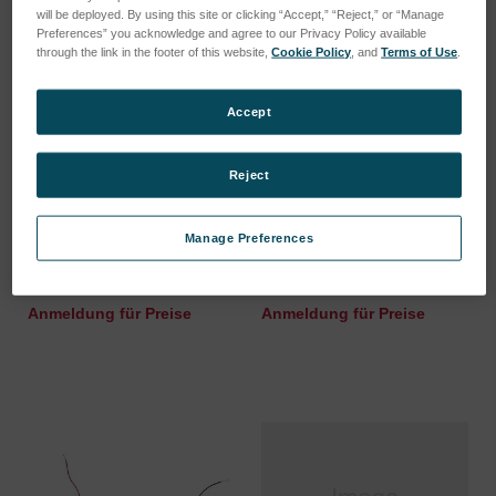
will be deployed. By using this site or clicking “Accept,” “Reject,” or “Manage
Preferences” you acknowledge and agree to our Privacy Policy available
through the link in the footer of this website,
Cookie Policy
, and
Terms of Use
.
Accept
Reject
24 Inch High Resolution
32 Inch High Resolution
Manage Preferences
Beam Expander (BEX)
Beam Expander (BEX)
SKU: SSR BEX-633-24-1
SKU: SSR BEX-633-32-1
Anmeldung für Preise
Anmeldung für Preise