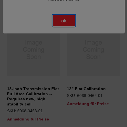
ok
18-inch Transmission Flat
12" Flat Calibration
Full Area Calibration --
SKU: 6068-0462-01
Requires new, high
Anmeldung für Preise
stability cell
SKU: 6068-0463-01
Anmeldung für Preise