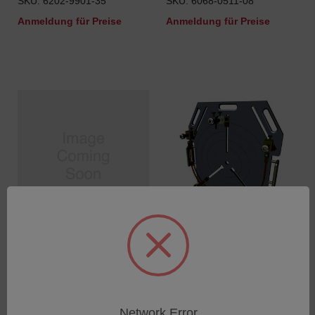
SKU: 6202-9901-35
SKU: 6068-0511-08
Anmeldung für Preise
Anmeldung für Preise
12" Motorized Actuator
18 Inch Universal Element
Holder
SKU: 6068-0511-07
SKU: 6068-0468-01
Anmeldung für Preise
Anmeldung für Preise
Network Error