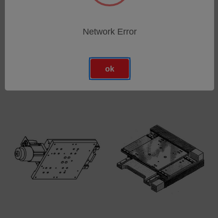
Network Error
Scanner Kit, NewView
Motorized 150 x 150 mm
8000
Stage
SKU: 6308-0111-01
SKU: 1520-500-161
Anmeldung für Preise
Anmeldung für Preise
ok