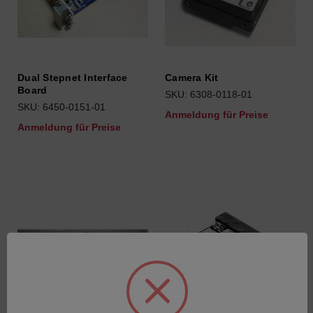
Dual Stepnet Interface
Camera Kit
Board
SKU: 6308-0118-01
SKU: 6450-0151-01
Anmeldung für Preise
Anmeldung für Preise