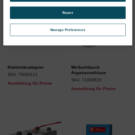
Reject
Manage Preferences
Kleinteileadapter
Wellschlauch
Argonanschluss
SKU: 75060121
SKU: 71000819
Anmeldung für Preise
Anmeldung für Preise