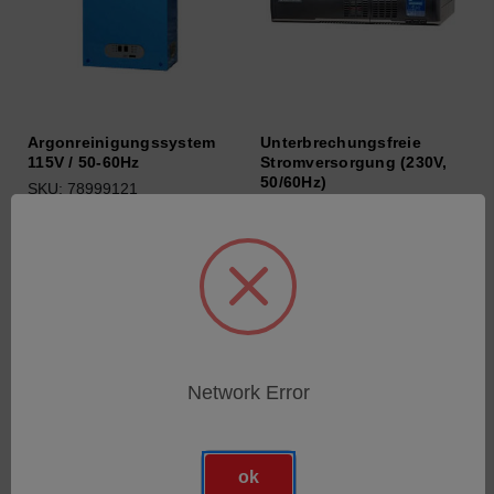
Argonreinigungssystem
Unterbrechungsfreie
115V / 50-60Hz
Stromversorgung (230V,
50/60Hz)
SKU: 78999121
SKU: 77020139
Anmeldung für Preise
Anmeldung für Preise
Network Error
ok