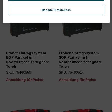
Manage Preferences
Probeneintragssystem
Probeneintragssystem
EOP Partikel in l,
SOP Partikel in l,
Noordermeer, zerlegbare
Noordermeer, zerlegbare
Torch
Torch
SKU: 75460559
SKU: 75460514
Anmeldung für Preise
Anmeldung für Preise