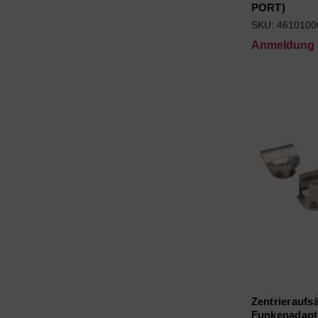
PORT)
SKU: 4610100
Anmeldung f
Zentrieraufsä
Funkenadapt