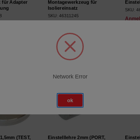
z für Adapter
Montagewerkzeug für
Einste
gung
Isoliereinsatz
SKU: 4
8
SKU: 46311245
Anmel
ür Preise
Anmeldung für Preise
Network Error
ok
e 1,5mm (TEST,
Einstelllehre 2mm (PORT,
Einste