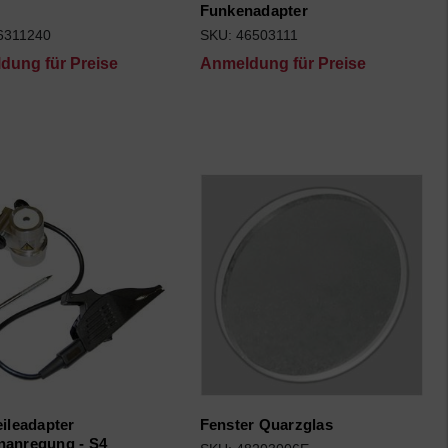
Funkenadapter
6311240
SKU: 46503111
dung für Preise
Anmeldung für Preise
eileadapter
Fenster Quarzglas
nanregung - S4