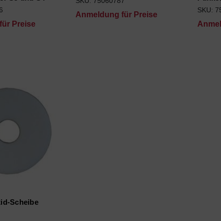
SKU: 75060787
6
SKU: 7
Anmeldung für Preise
ür Preise
Anmel
id-Scheibe