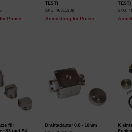
TEST)
TEST)
6
SKU: 46311238
SKU: 4
ür Preise
Anmeldung für Preise
Anmel
tze für
Drahtadapter 0.8 - 10mm
Kleint
er S3 und S4
Funke