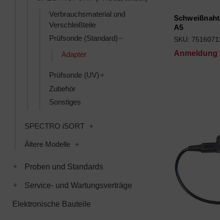
Verbrauchsmaterial und
Schweißnaht
Verschleißteile
A5
Toggle Prüfsonde (Standard) 
Prüfsonde (Standard)
SKU: 7516071
Anmeldung f
Adapter
Toggle Prüfsonde (UV) subcategori
Prüfsonde (UV)
Zubehör
Sonstiges
Toggle SPECTRO iSORT subcategorie
SPECTRO iSORT
Toggle Ältere Modelle subcategories
Ältere Modelle
Toggle Proben und Standards subcategories
Proben und Standards
Toggle Service- und Wartungsverträge subcategories
Service- und Wartungsverträge
Elektronische Bauteile