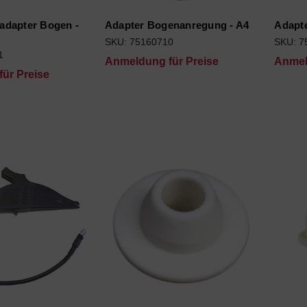
adapter Bogen -
Adapter Bogenanregung - A4
Adapt
SKU: 75160710
SKU: 7
subcategories
1
Anmeldung für Preise
Anmel
ür Preise
es
s