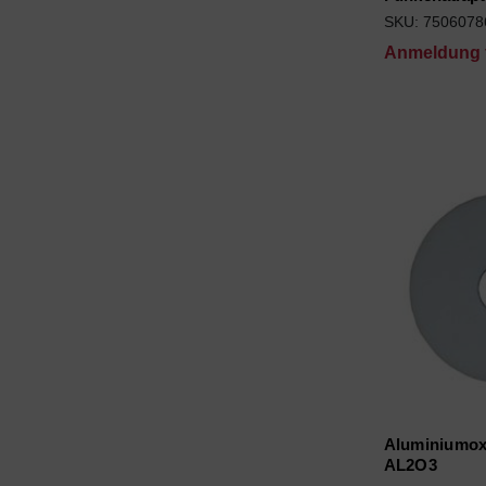
SKU: 7506078
Anmeldung f
Aluminiumox
AL2O3