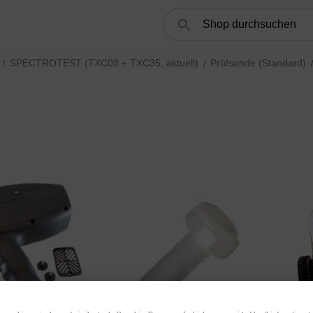
Suchen
SPECTROTEST (TXC03 + TXC35, aktuell)
Prüfsonde (Standard)