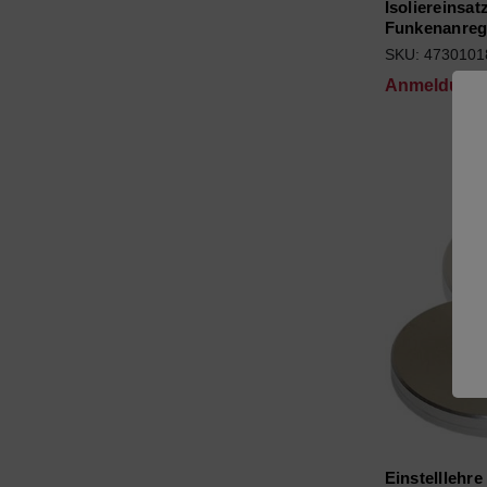
Isoliereinsat
Funkenanre
SKU: 4730101
Anmeldung f
Einstelllehr